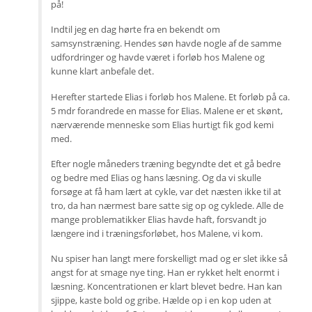
på!
Indtil jeg en dag hørte fra en bekendt om
samsynstræning. Hendes søn havde nogle af de samme
udfordringer og havde været i forløb hos Malene og
kunne klart anbefale det.
Herefter startede Elias i forløb hos Malene. Et forløb på ca.
5 mdr forandrede en masse for Elias. Malene er et skønt,
nærværende menneske som Elias hurtigt fik god kemi
med.
Efter nogle måneders træning begyndte det et gå bedre
og bedre med Elias og hans læsning. Og da vi skulle
forsøge at få ham lært at cykle, var det næsten ikke til at
tro, da han nærmest bare satte sig op og cyklede. Alle de
mange problematikker Elias havde haft, forsvandt jo
længere ind i træningsforløbet, hos Malene, vi kom.
Nu spiser han langt mere forskelligt mad og er slet ikke så
angst for at smage nye ting. Han er rykket helt enormt i
læsning. Koncentrationen er klart blevet bedre. Han kan
sjippe, kaste bold og gribe. Hælde op i en kop uden at