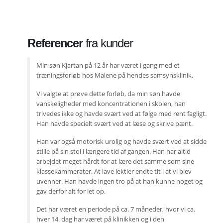
Referencer
fra kunder
Min søn Kjartan på 12 år har været i gang med et
træningsforløb hos Malene på hendes samsynsklinik.
Vi valgte at prøve dette forløb, da min søn havde
vanskeligheder med koncentrationen i skolen, han
trivedes ikke og havde svært ved at følge med rent fagligt.
Han havde specielt svært ved at læse og skrive pænt.
Han var også motorisk urolig og havde svært ved at sidde
stille på sin stol i længere tid af gangen. Han har altid
arbejdet meget hårdt for at lære det samme som sine
klassekammerater. At lave lektier endte tit i at vi blev
uvenner. Han havde ingen tro på at han kunne noget og
gav derfor alt for let op.
Det har været en periode på ca. 7 måneder, hvor vi ca.
hver 14. dag har været på klinikken og i den