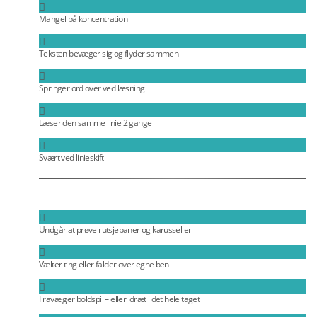
Mangel på koncentration
Teksten bevæger sig og flyder sammen
Springer ord over ved læsning
Læser den samme linie 2 gange
Svært ved linieskift
Undgår at prøve rutsjebaner og karusseller
Vælter ting eller falder over egne ben
Fravælger boldspil – eller idræt i det hele taget