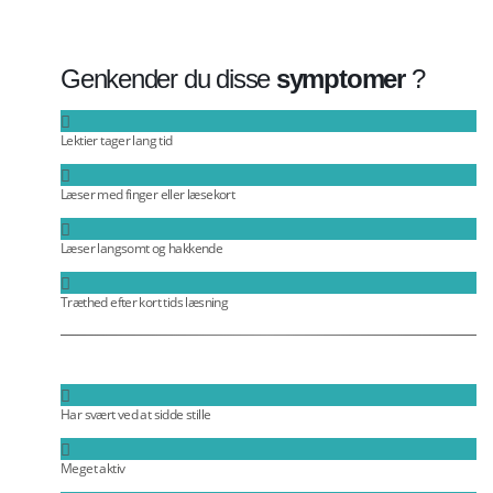
Genkender du disse
symptomer
?
Lektier tager lang tid
Læser med finger eller læsekort
Læser langsomt og hakkende
Træthed efter kort tids læsning
Har svært ved at sidde stille
Meget aktiv