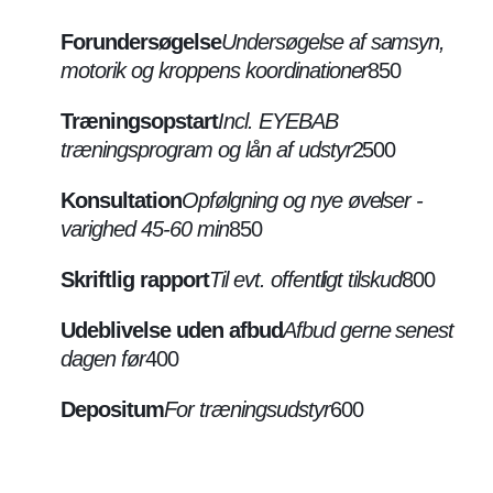
Forundersøgelse
Undersøgelse af samsyn,
motorik og kroppens koordinationer
850
Træningsopstart
Incl. EYEBAB
træningsprogram og lån af udstyr
2500
Konsultation
Opfølgning og nye øvelser -
varighed 45-60 min
850
Skriftlig rapport
Til evt. offentligt tilskud
800
Udeblivelse uden afbud
Afbud gerne senest
dagen før
400
Depositum
For træningsudstyr
600