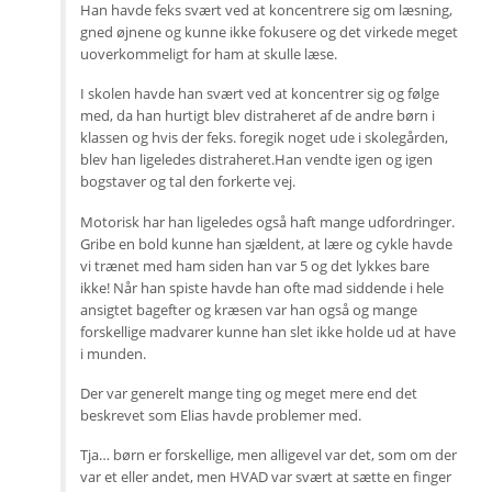
Han havde feks svært ved at koncentrere sig om læsning,
gned øjnene og kunne ikke fokusere og det virkede meget
uoverkommeligt for ham at skulle læse.
I skolen havde han svært ved at koncentrer sig og følge
med, da han hurtigt blev distraheret af de andre børn i
klassen og hvis der feks. foregik noget ude i skolegården,
blev han ligeledes distraheret.Han vendte igen og igen
bogstaver og tal den forkerte vej.
Motorisk har han ligeledes også haft mange udfordringer.
Gribe en bold kunne han sjældent, at lære og cykle havde
vi trænet med ham siden han var 5 og det lykkes bare
ikke! Når han spiste havde han ofte mad siddende i hele
ansigtet bagefter og kræsen var han også og mange
forskellige madvarer kunne han slet ikke holde ud at have
i munden.
Der var generelt mange ting og meget mere end det
beskrevet som Elias havde problemer med.
Tja… børn er forskellige, men alligevel var det, som om der
var et eller andet, men HVAD var svært at sætte en finger