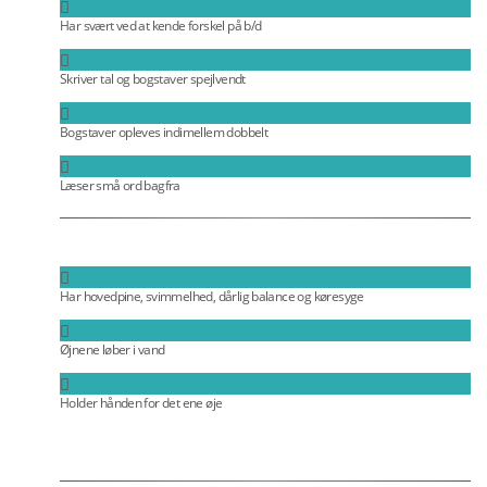
Har svært ved at kende forskel på b/d
Skriver tal og bogstaver spejlvendt
Bogstaver opleves indimellem dobbelt
Læser små ord bagfra
Har hovedpine, svimmelhed, dårlig balance og køresyge
Øjnene løber i vand
Holder hånden for det ene øje