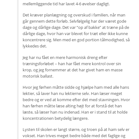
mellemliggende tid har lavet 4-6 øvelser dagligt.
Det kræver planlægning og overskud i familien, når man
går gennem dette forløb. Selvfølgelig har der været gode
dage og dårlige dage. Det var “op af bakke” at træne på de
dårlige dage, hvor han var blevet for træt eller ikke kunne
koncentrere sig. Men med en god portion tålmodighed, så
lykkedes det.
Jeg har nu fået en mere harmonisk dreng efter
træningsforløbet – han har fået mere kontrol over sin
krop, og jeg fornemmer at det har givet ham en masse
motorisk ballast.
Hvor jeg førhen måtte sidde og hjælpe ham med alle hans
lektier, så laver han nu lektierne selv. Han læser meget
bedre og er ved at komme efter det med stavningen. Hvor
han førhen måtte læse alting højt for at forstå det han
læste, så læser han nu indenad. Han er i stand til at holde
koncentrationen betydelig længere.
Lysten til skolen er langt større, og troen på at ham selv er
vokset. Han trives meget bedre både med det faglige og